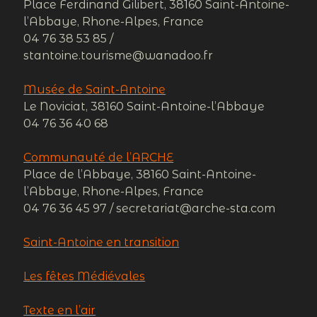
Place Ferdinand Gilibert, 38160 Saint-Antoine-
Pierre Semi précieuse
Porcelaine
Poterie
l’Abbaye, Rhone-Alpes, France
recyclé
Racines
Textile
Tilladsia
04 76 38 53 85 /
Verre
stantoine.tourisme@wanadoo.fr
végétal
émaïl
Musée de Saint-Antoine
Le Noviciat, 38160 Saint-Antoine-l’Abbaye
04 76 36 40 68
Communauté de l’ARCHE
Place de l’Abbaye, 38160 Saint-Antoine-
l’Abbaye, Rhone-Alpes, France
04 76 36 45 97 / secretariat@arche-sta.com
Saint-Antoine en transition
Les fêtes Médiévales
Texte en l’air