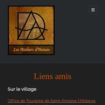
Les
open
primary
menu
Ateliers
d'Antan
Sidebar
Matières
Liens amis
Bois
céramique
Argent
Sur le village
Faïence
Métal
Or
Paille
Pierre
Peinture
Office de Tourisme de Saint-Antoine l’Abbaye